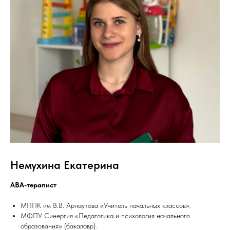
Немухина Екатерина
АВА-терапист
МППК им В.В. Арнаутова «Учитель начальных классов».
МФПУ Синергия «Педагогика и психология начального
образования» (бакалавр).