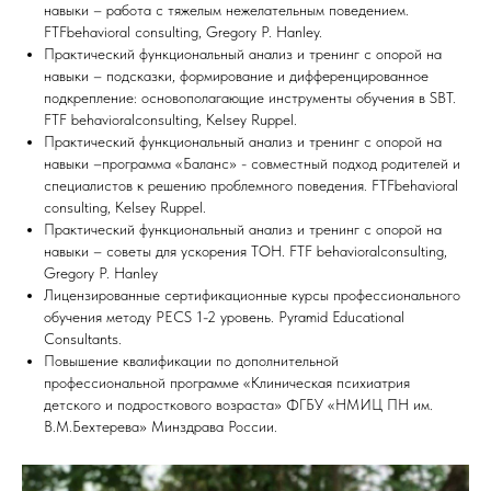
навыки – работа с тяжелым нежелательным поведением.
FTFbehavioral consulting, Gregory P. Hanley.
Практический функциональный анализ и тренинг с опорой на
навыки – подсказки, формирование и дифференцированное
подкрепление: основополагающие инструменты обучения в SBT.
FTF behavioralconsulting, Kelsey Ruppel.
Практический функциональный анализ и тренинг с опорой на
навыки –программа «Баланс» - совместный подход родителей и
специалистов к решению проблемного поведения. FTFbehavioral
consulting, Kelsey Ruppel.
Практический функциональный анализ и тренинг с опорой на
навыки – советы для ускорения ТОН. FTF behavioralconsulting,
Gregory P. Hanley
Лицензированные сертификационные курсы профессионального
обучения методу PECS 1-2 уровень. Pyramid Educational
Consultants.
Повышение квалификации по дополнительной
профессиональной программе «Клиническая психиатрия
детского и подросткового возраста» ФГБУ «НМИЦ ПН им.
В.М.Бехтерева» Минздрава России.