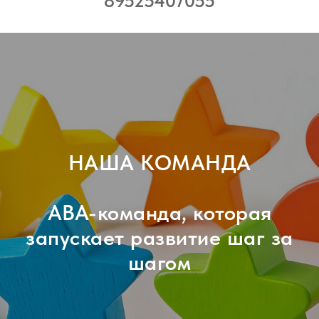
89525407055
НАША КОМАНДА
ABA-команда, которая
запускает развитие шаг за
шагом