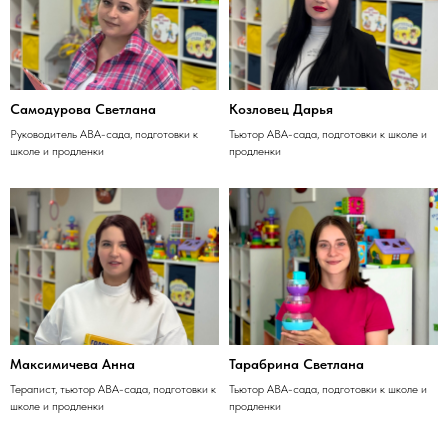
Самодурова Светлана
Козловец Дарья
Руководитель АВА-сада, подготовки к
Тьютор АВА-сада, подготовки к школе и
школе и продленки
продленки
Максимичева Анна
Тарабрина Светлана
Терапист, тьютор АВА-сада, подготовки к
Тьютор АВА-сада, подготовки к школе и
школе и продленки
продленки